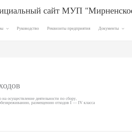
ициальный сайт МУП "Мирненск
фы
Руководство
Реквизиты предприятия
Документы
ходов
а осуществление деятельности по сбору,
обезвреживанию, размещению отходов I — IV класса