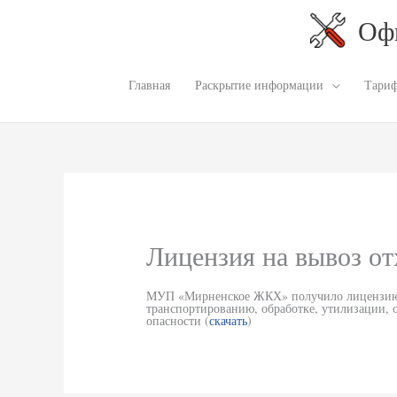
Перейти
к
Оф
содержимому
Главная
Раскрытие информации
Тари
Лицензия на вывоз от
МУП «Мирненское ЖКХ» получило лицензию н
транспортированию, обработке, утилизации, 
опасности (
скачать
)